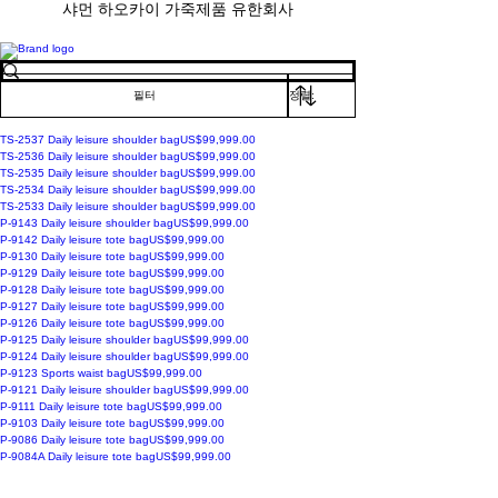
샤먼 하오카이 가죽제품 유한회사
필터
가격
TS-2537 Daily leisure shoulder bag
US$99,999.00
가격
TS-2536 Daily leisure shoulder bag
US$99,999.00
가격
TS-2535 Daily leisure shoulder bag
US$99,999.00
가격
TS-2534 Daily leisure shoulder bag
US$99,999.00
가격
TS-2533 Daily leisure shoulder bag
US$99,999.00
가격
P-9143 Daily leisure shoulder bag
US$99,999.00
가격
P-9142 Daily leisure tote bag
US$99,999.00
가격
P-9130 Daily leisure tote bag
US$99,999.00
가격
P-9129 Daily leisure tote bag
US$99,999.00
가격
P-9128 Daily leisure tote bag
US$99,999.00
가격
P-9127 Daily leisure tote bag
US$99,999.00
가격
P-9126 Daily leisure tote bag
US$99,999.00
가격
P-9125 Daily leisure shoulder bag
US$99,999.00
가격
P-9124 Daily leisure shoulder bag
US$99,999.00
가격
P-9123 Sports waist bag
US$99,999.00
가격
P-9121 Daily leisure shoulder bag
US$99,999.00
가격
P-9111 Daily leisure tote bag
US$99,999.00
가격
P-9103 Daily leisure tote bag
US$99,999.00
가격
P-9086 Daily leisure tote bag
US$99,999.00
가격
P-9084A Daily leisure tote bag
US$99,999.00