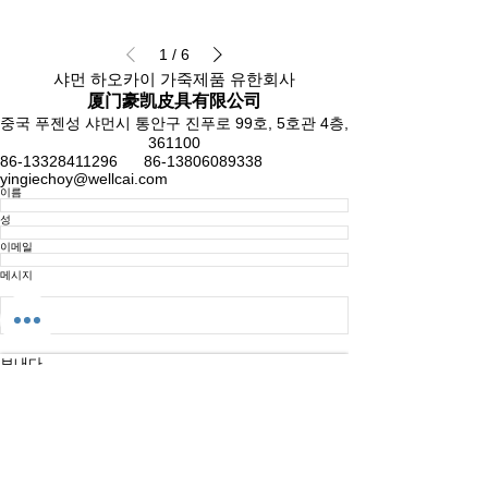
1
/
6
샤먼 하오카이 가죽제품 유한회사
厦门豪凯皮具有限公司
중국 푸젠성 샤먼시 통안구 진푸로 99호, 5호관 4층,
361100
86-13328411296
86-13806089338
yingiechoy@wellcai.com
이름
성
이메일
메시지
보내다