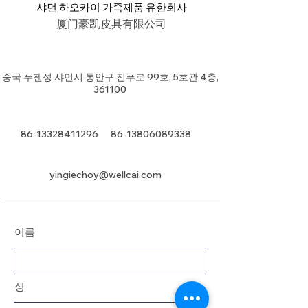
샤먼 하오카이 가죽제품 유한회사
厦门豪凯皮具有限公司
중국 푸젠성 샤먼시 통안구 진푸로 99호, 5호관 4층,
361100
86-13328411296
86-13806089338
yingiechoy@wellcai.com
이름
성