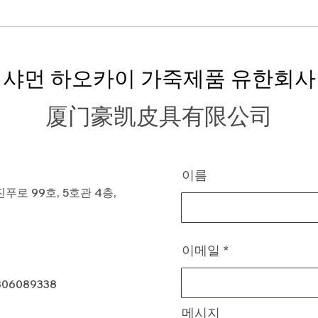
샤먼 하오카이 가죽제품 유한회사
厦门豪凯皮具有限公司
이름
로 99호, 5호관 4층,
이메일
806089338
메시지