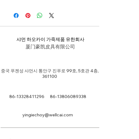
45*31*12cm
샤먼 하오카이 가죽제품 유한회사
厦门豪凯皮具有限公司
중국 푸젠성 샤먼시 통안구 진푸로 99호, 5호관 4층,
361100
86-13328411296
86-13806089338
yingiechoy@wellcai.com