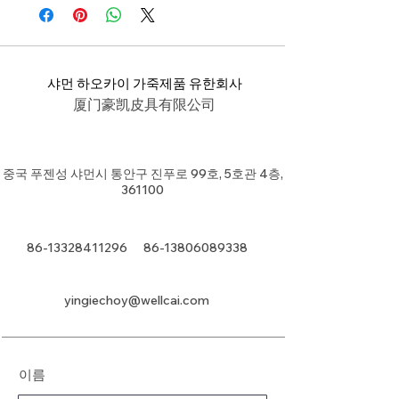
샤먼 하오카이 가죽제품 유한회사
厦门豪凯皮具有限公司
중국 푸젠성 샤먼시 통안구 진푸로 99호, 5호관 4층,
361100
86-13328411296
86-13806089338
yingiechoy@wellcai.com
이름