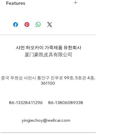
Features
샤먼 하오카이 가죽제품 유한회사
厦门豪凯皮具有限公司
중국 푸젠성 샤먼시 통안구 진푸로 99호, 5호관 4층,
361100
86-13328411296
86-13806089338
yingiechoy@wellcai.com