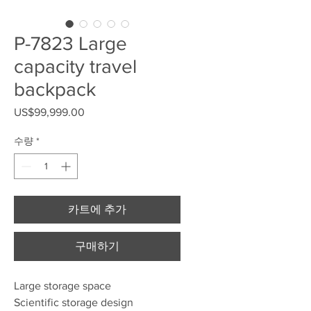
P-7823 Large
capacity travel
backpack
US$99,999.00
가격
수량
*
카트에 추가
구매하기
Large storage space
Scientific storage design