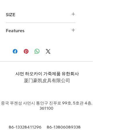
SIZE
45cm*32cm*13cm
Features
15.6 "laptop compartment
샤먼 하오카이 가죽제품 유한회사
厦门豪凯皮具有限公司
중국 푸젠성 샤먼시 통안구 진푸로 99호, 5호관 4층,
361100
86-13328411296
86-13806089338