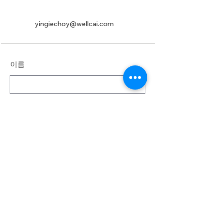
yingiechoy@wellcai.com
이름
성
이메일
메시지