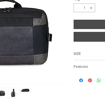
SIZE
21cm*35cm*6cm
Features
14 "laptop compartme