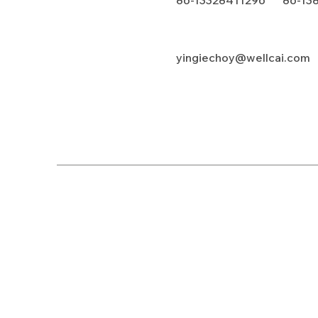
86-13328411296 86-13
yingiechoy@wellcai.com