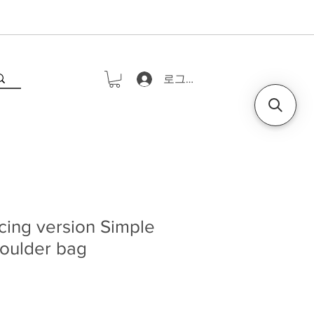
로그인
cing version Simple
houlder bag