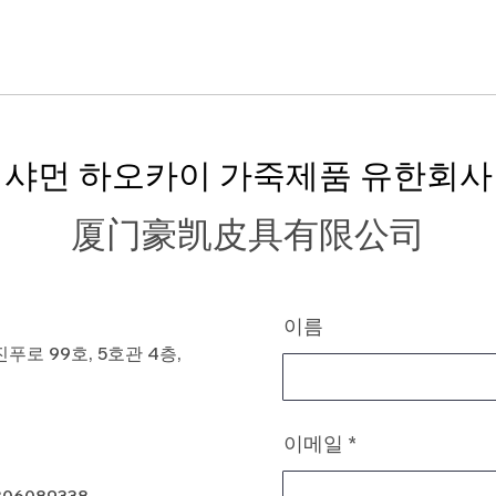
샤먼 하오카이 가죽제품 유한회사
厦门豪凯皮具有限公司
이름
로 99호, 5호관 4층,
이메일