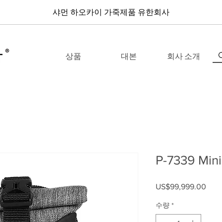
샤먼 하오카이 가죽제품 유한회사
상품
대본
회사 소개
P-7339 Min
US$99,999.00
가격
수량
*