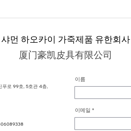
샤먼 하오카이 가죽제품 유한회사
厦门豪凯皮具有限公司
이름
로 99호, 5호관 4층,
이메일
806089338