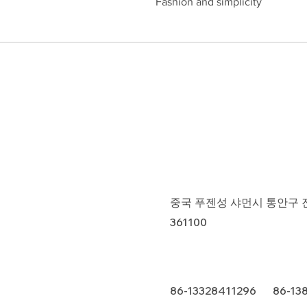
Fashion and simplicity
중국 푸젠성 샤먼시 통안구 진푸
361100
86-13328411296 86-13