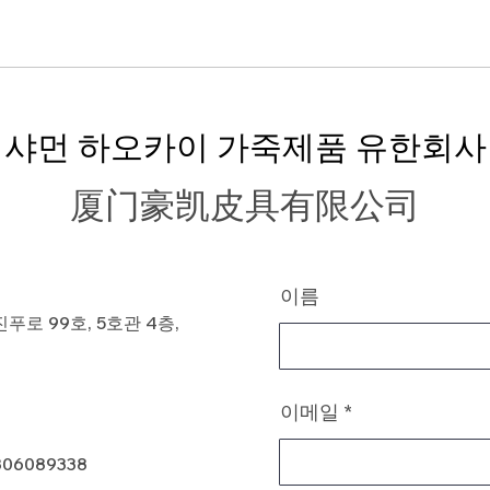
샤먼 하오카이 가죽제품 유한회사
厦门豪凯皮具有限公司
이름
로 99호, 5호관 4층,
이메일
806089338