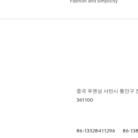
Fashion and simplicity
중국 푸젠성 샤먼시 통안구 진푸
361100
86-13328411296 86-13