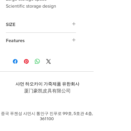
Scientific storage design
SIZE
23cm*38cm*8cm
Features
14 "laptop compartment
샤먼 하오카이 가죽제품 유한회사
厦门豪凯皮具有限公司
중국 푸젠성 샤먼시 통안구 진푸로 99호, 5호관 4층,
361100