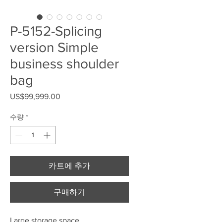
P-5152-Splicing
version Simple
business shoulder
bag
US$99,999.00
가격
수량
*
카트에 추가
구매하기
Large storage space