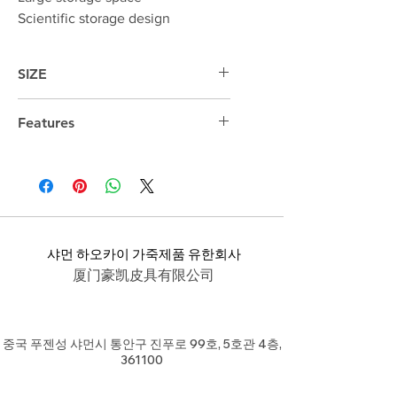
Scientific storage design
SIZE
48cm*31cm*17cm
Features
15 "laptop compartment
샤먼 하오카이 가죽제품 유한회사
厦门豪凯皮具有限公司
중국 푸젠성 샤먼시 통안구 진푸로 99호, 5호관 4층,
361100