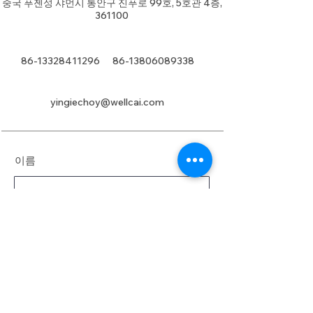
중국 푸젠성 샤먼시 통안구 진푸로 99호, 5호관 4층,
361100
86-13328411296
86-13806089338
yingiechoy@wellcai.com
이름
성
이메일