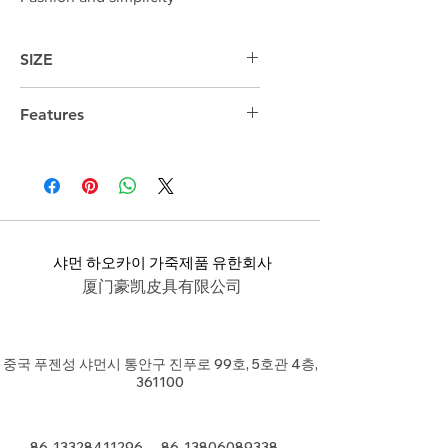
SIZE
25cm*17cm*7cm
Features
샤먼 하오카이 가죽제품 유한회사
厦门豪凯皮具有限公司
중국 푸젠성 샤먼시 통안구 진푸로 99호, 5호관 4층,
361100
86-13328411296
86-13806089338