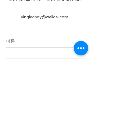
yingiechoy@wellcai.com
이름
성
이메일
메시지