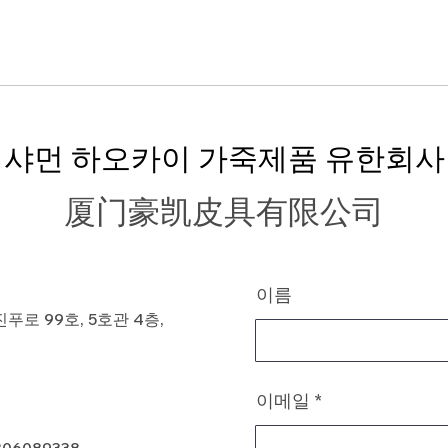
샤먼 하오카이 가죽제품 유한회사
厦门豪凯皮具有限公司
이름
로 99호, 5호관 4층,
이메일