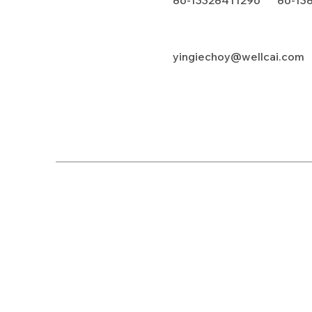
86-13328411296 86-13
yingiechoy@wellcai.com