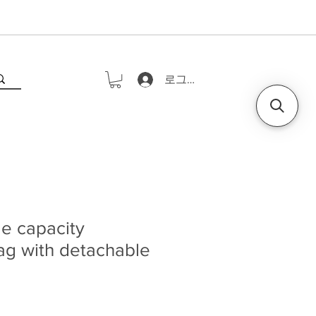
로그인
e capacity
ag with detachable