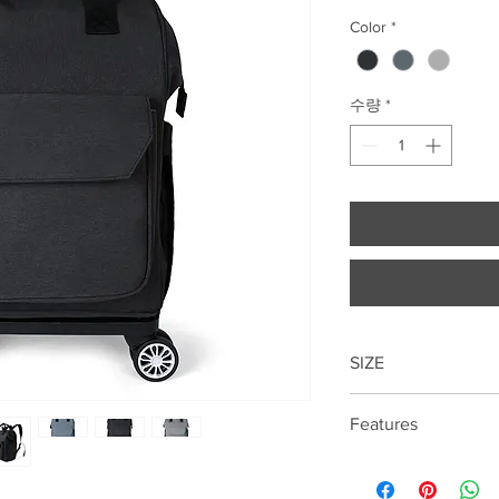
Color
*
수량
*
SIZE
44cm*36cm*20cm
Features
Removable pull rod