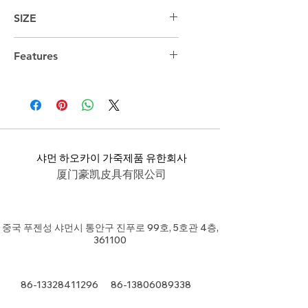
SIZE
44cm*29cm*18cm
Features
샤먼 하오카이 가죽제품 유한회사
厦门豪凯皮具有限公司
중국 푸젠성 샤먼시 통안구 진푸로 99호, 5호관 4층,
361100
86-13328411296
86-13806089338