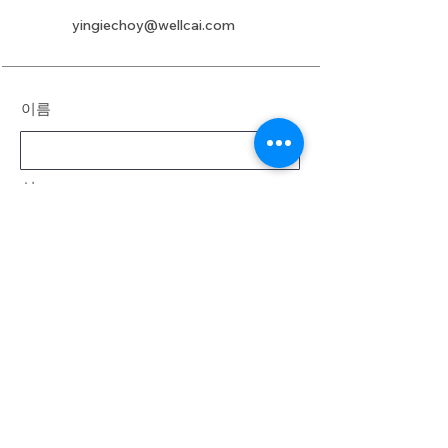
yingiechoy@wellcai.com
이름
성
이메일
메시지