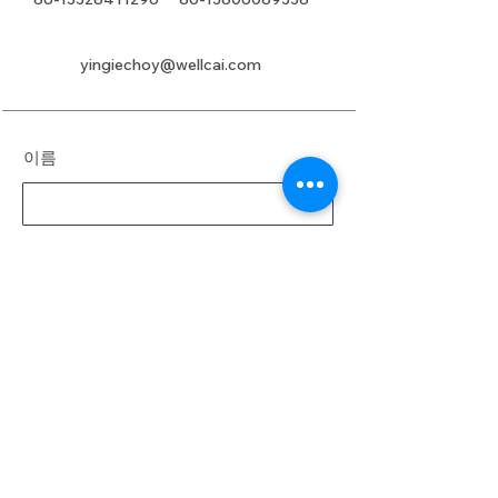
yingiechoy@wellcai.com
이름
성
이메일
메시지