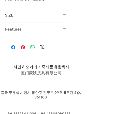
SIZE
Features
샤먼 하오카이 가죽제품 유한회사
厦门豪凯皮具有限公司
중국 푸젠성 샤먼시 통안구 진푸로 99호, 5호관 4층,
361100
86-13328411296
86-13806089338