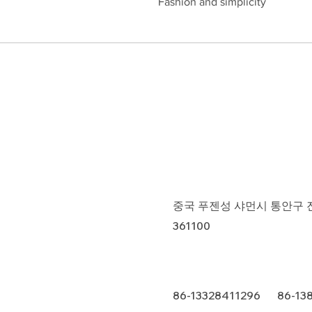
Fashion and simplicity
중국 푸젠성 샤먼시 통안구 진푸
361100
86-13328411296 86-13