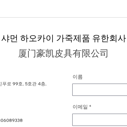
샤먼 하오카이 가죽제품 유한회사
厦门豪凯皮具有限公司
이름
로 99호, 5호관 4층,
이메일
806089338