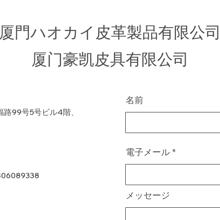
厦門ハオカイ皮革製品有限公
​厦门豪凯皮具有限公司
名前
路99号5号ビル4階、
電子メール
806089338
メッセージ