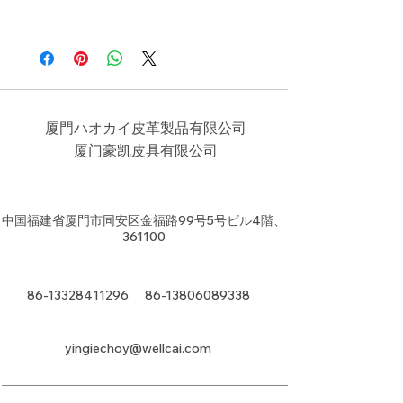
厦門ハオカイ皮革製品有限公司
​厦门豪凯皮具有限公司
中国福建省厦門市同安区金福路99号5号ビル4階、
361100
86-13328411296
86-13806089338
yingiechoy@wellcai.com