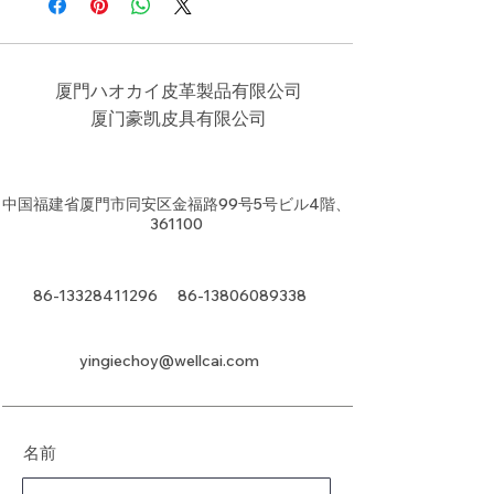
厦門ハオカイ皮革製品有限公司
​厦门豪凯皮具有限公司
中国福建省厦門市同安区金福路99号5号ビル4階、
361100
86-13328411296
86-13806089338
yingiechoy@wellcai.com
名前