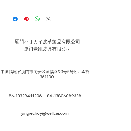
厦門ハオカイ皮革製品有限公司
​厦门豪凯皮具有限公司
中国福建省厦門市同安区金福路99号5号ビル4階、
361100
86-13328411296
86-13806089338
yingiechoy@wellcai.com