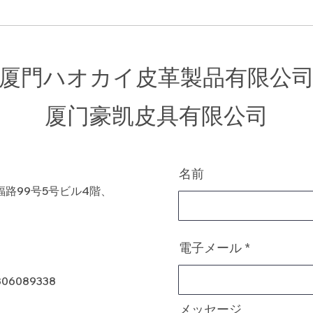
厦門ハオカイ皮革製品有限公
​厦门豪凯皮具有限公司
名前
路99号5号ビル4階、
電子メール
806089338
メッセージ