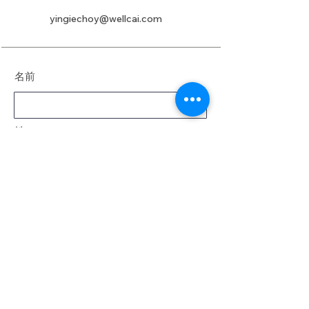
yingiechoy@wellcai.com
名前
姓
電子メール
メッセージ