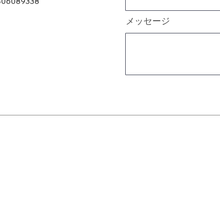
806089338
メッセージ