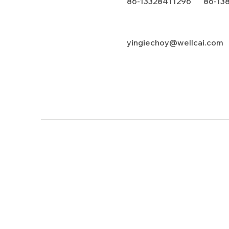
86-13328411296 86-13
yingiechoy@wellcai.com