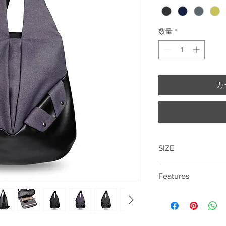
数量
*
カ
SIZE
39cm*37cm*12cm
Features
15 "laptop compartme