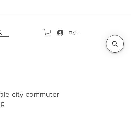
ログイン
ple city commuter
ag