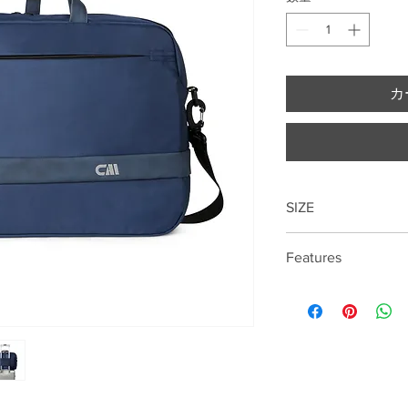
カ
SIZE
31cm*43cm*13.5cm
Features
15.6 "laptop compart