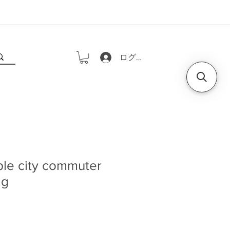
ログイン
ple city commuter
ag