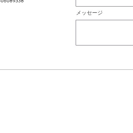
806089338
メッセージ