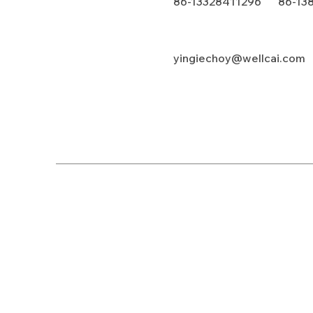
86-13328411296 86-13
yingiechoy@wellcai.com