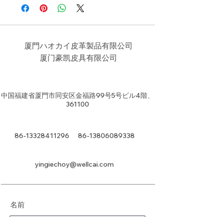
厦門ハオカイ皮革製品有限公司
​厦门豪凯皮具有限公司
中国福建省厦門市同安区金福路99号5号ビル4階、
361100
86-13328411296
86-13806089338
yingiechoy@wellcai.com
名前