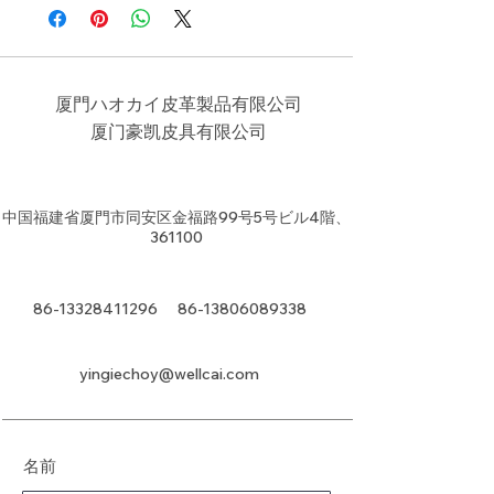
厦門ハオカイ皮革製品有限公司
​厦门豪凯皮具有限公司
中国福建省厦門市同安区金福路99号5号ビル4階、
361100
86-13328411296
86-13806089338
yingiechoy@wellcai.com
名前