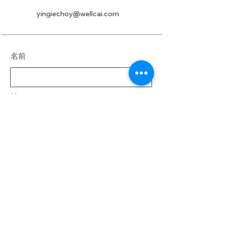
yingiechoy@wellcai.com
名前
姓
電子メール
メッセージ