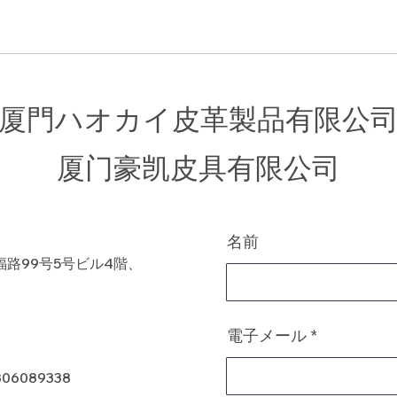
厦門ハオカイ皮革製品有限公
​厦门豪凯皮具有限公司
名前
路99号5号ビル4階、
電子メール
806089338