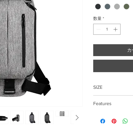
数量
*
カ
SIZE
48cm*22cm*4cm
Features