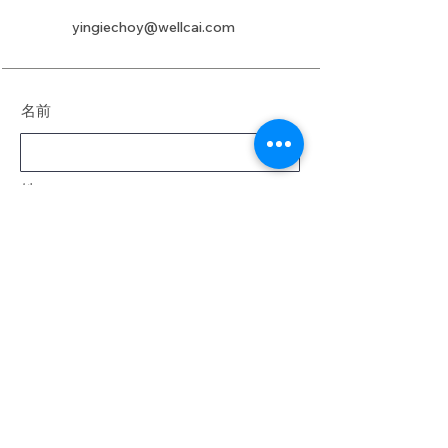
yingiechoy@wellcai.com
名前
姓
電子メール
メッセージ