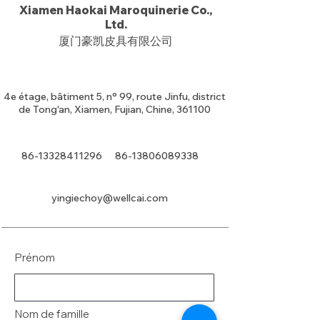
Xiamen Haokai Maroquinerie Co.,
Ltd.
厦门豪凯皮具有限公司
4e étage, bâtiment 5, n° 99, route Jinfu, district
de Tong'an, Xiamen, Fujian, Chine, 361100
86-13328411296
86-13806089338
yingiechoy@wellcai.com
Prénom
Nom de famille