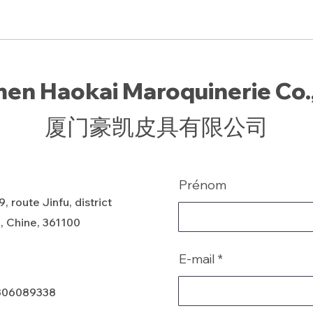
en Haokai Maroquinerie Co.,
厦门豪凯皮具有限公司
Prénom
, route Jinfu, district
, Chine, 361100
E-mail
806089338