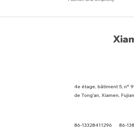
Xiam
4e étage, bâtiment 5, n° 99
de Tong'an, Xiamen, Fujian
86-13328411296 86-13