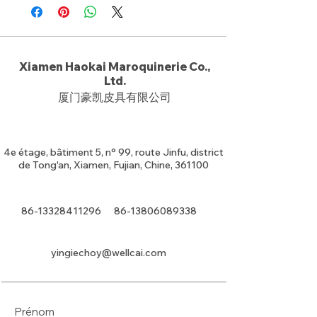
Xiamen Haokai Maroquinerie Co.,
Ltd.
厦门豪凯皮具有限公司
4e étage, bâtiment 5, n° 99, route Jinfu, district
de Tong'an, Xiamen, Fujian, Chine, 361100
86-13328411296
86-13806089338
yingiechoy@wellcai.com
Prénom