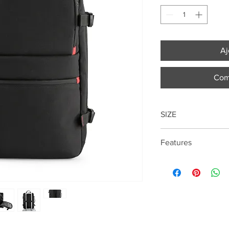
Aj
Com
SIZE
49cm*32cm*15cm
Features
16 "laptop compartme