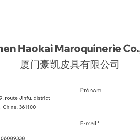
en Haokai Maroquinerie Co.,
厦门豪凯皮具有限公司
Prénom
, route Jinfu, district
, Chine, 361100
E-mail
806089338