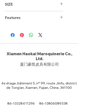
SIZE
Features
Xiamen Haokai Maroquinerie Co.,
Ltd.
厦门豪凯皮具有限公司
4e étage, bâtiment 5, n° 99, route Jinfu, district
de Tong'an, Xiamen, Fujian, Chine, 361100
86-13328411296
86-13806089338