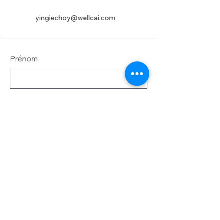
yingiechoy@wellcai.com
Prénom
Nom de famille
E-mail
Message