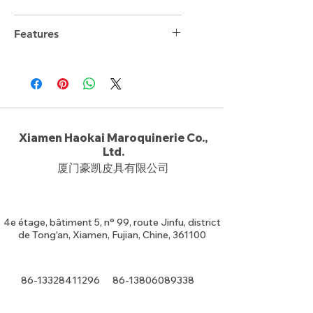
Features
13.5cm*9cm*2.5cm
Xiamen Haokai Maroquinerie Co.,
Ltd.
厦门豪凯皮具有限公司
4e étage, bâtiment 5, n° 99, route Jinfu, district
de Tong'an, Xiamen, Fujian, Chine, 361100
86-13328411296
86-13806089338