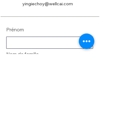
yingiechoy@wellcai.com
Prénom
Nom de famille
E-mail
Message