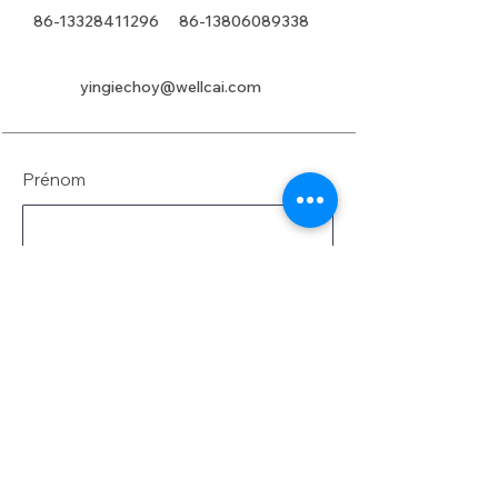
86-13328411296
86-13806089338
yingiechoy@wellcai.com
Prénom
Nom de famille
E-mail
Message