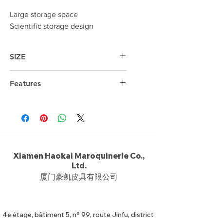
Large storage space
Scientific storage design
SIZE
39cm*37cm*12cm
Features
15 "laptop compartment
Xiamen Haokai Maroquinerie Co.,
Ltd.
厦门豪凯皮具有限公司
4e étage, bâtiment 5, n° 99, route Jinfu, district