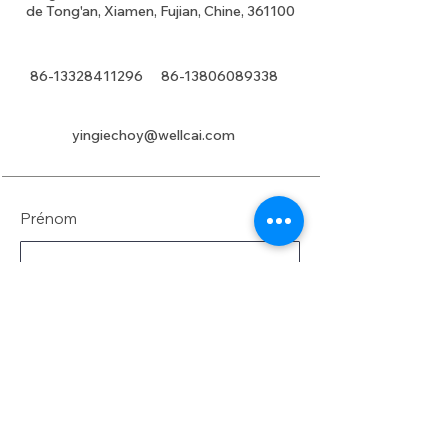
de Tong'an, Xiamen, Fujian, Chine, 361100
86-13328411296
86-13806089338
yingiechoy@wellcai.com
Prénom
Nom de famille
E-mail