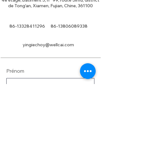
4e étage, bâtiment 5, n° 99, route Jinfu, district
de Tong'an, Xiamen, Fujian, Chine, 361100
86-13328411296
86-13806089338
yingiechoy@wellcai.com
Prénom
Nom de famille
E-mail