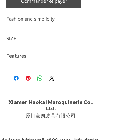
Commander et payer
Fashion and simplicity
SIZE
37cm*31cm*9cm
Features
13.3 " Laptop compartment
Xiamen Haokai Maroquinerie Co.,
Ltd.
厦门豪凯皮具有限公司