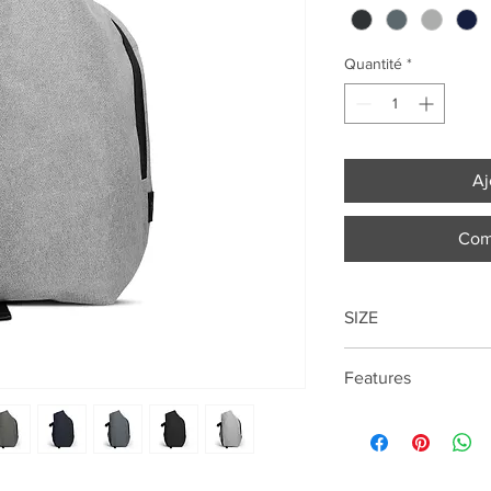
Quantité
*
Aj
Com
SIZE
48cm*31cm*17cm
Features
15 "laptop compartme