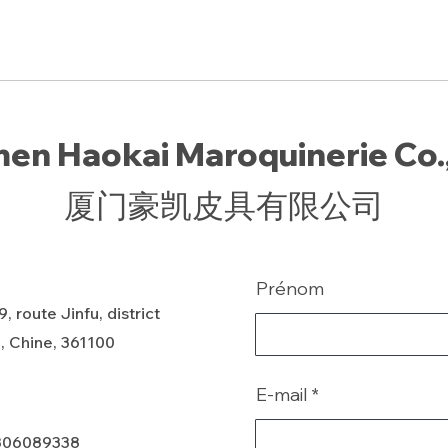
en Haokai Maroquinerie Co.,
厦门豪凯皮具有限公司
Prénom
, route Jinfu, district
, Chine, 361100
E-mail
806089338