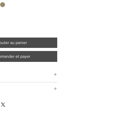
outer au panier
mander et payer
nt