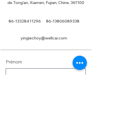
de Tong'an, Xiamen, Fujian, Chine, 361100
86-13328411296
86-13806089338
yingiechoy@wellcai.com
Prénom
Nom de famille
E-mail