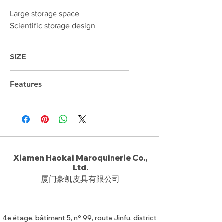
Large storage space
Scientific storage design
SIZE
49cm*32cm*7cm
Features
15.6 "laptop compartment
Xiamen Haokai Maroquinerie Co.,
Ltd.
厦门豪凯皮具有限公司
4e étage, bâtiment 5, n° 99, route Jinfu, district