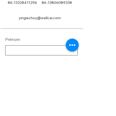
86-13328411296
86-13806089338
yingiechoy@wellcai.com
Prénom
Nom de famille
E-mail
Message