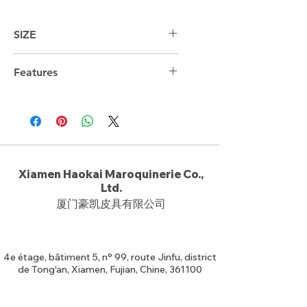
SIZE
31cm*43cm*13.5cm
Features
15.6 "laptop compartment
Xiamen Haokai Maroquinerie Co.,
Ltd.
厦门豪凯皮具有限公司
4e étage, bâtiment 5, n° 99, route Jinfu, district
de Tong'an, Xiamen, Fujian, Chine, 361100