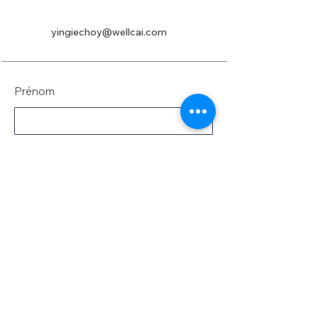
yingiechoy@wellcai.com
Prénom
Nom de famille
E-mail
Message