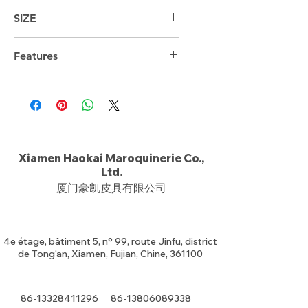
SIZE
44cm*29cm*18cm
Features
Xiamen Haokai Maroquinerie Co.,
Ltd.
厦门豪凯皮具有限公司
4e étage, bâtiment 5, n° 99, route Jinfu, district
de Tong'an, Xiamen, Fujian, Chine, 361100
86-13328411296
86-13806089338