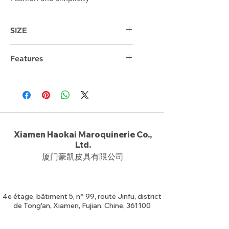
SIZE
32cm*21cm*2cm
Features
7.9"iPad
Xiamen Haokai Maroquinerie Co.,
Ltd.
厦门豪凯皮具有限公司
4e étage, bâtiment 5, n° 99, route Jinfu, district
de Tong'an, Xiamen, Fujian, Chine, 361100