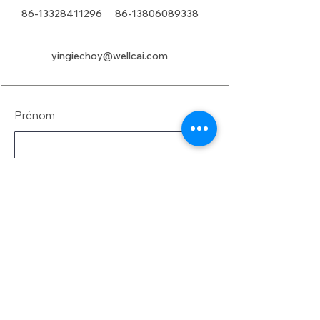
86-13328411296
86-13806089338
yingiechoy@wellcai.com
Prénom
Nom de famille
E-mail
Message