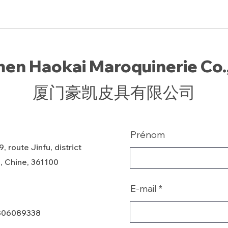
en Haokai Maroquinerie Co.,
厦门豪凯皮具有限公司
Prénom
, route Jinfu, district
, Chine, 361100
E-mail
806089338