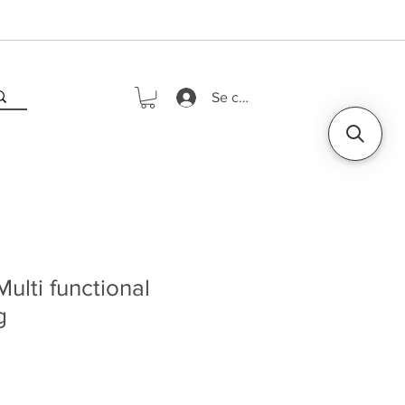
Se connecter
lti functional
g