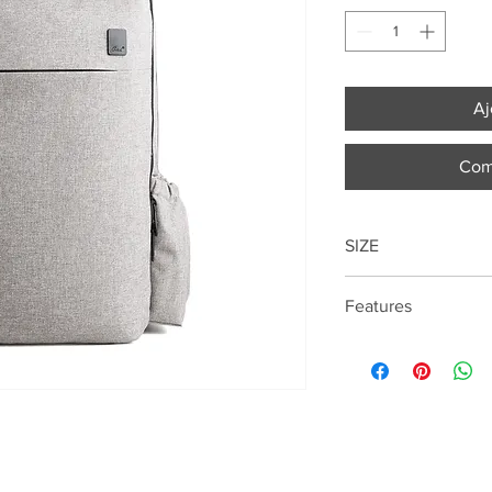
Aj
Com
SIZE
45cm*30cm*11cm
Features
15.6 " Laptop compar