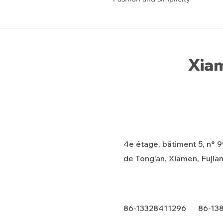
Xiam
4e étage, bâtiment 5, n° 99
de Tong'an, Xiamen, Fujian
86-13328411296 86-13