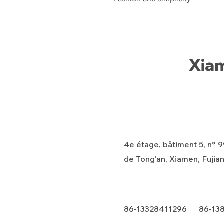
Xiam
4e étage, bâtiment 5, n° 99
de Tong'an, Xiamen, Fujian
86-13328411296 86-13