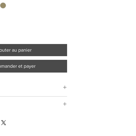
outer au panier
mander et payer
ment