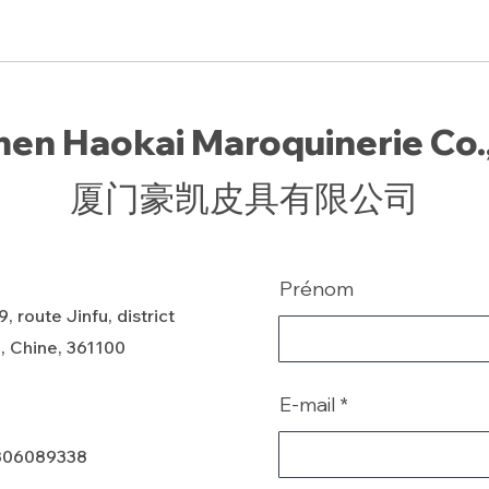
en Haokai Maroquinerie Co.,
厦门豪凯皮具有限公司
Prénom
, route Jinfu, district
, Chine, 361100
E-mail
806089338