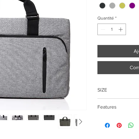
Quantité
*
Aj
Com
SIZE
29cm*42cm*7.5cm
Features
13.3"Laptop compart