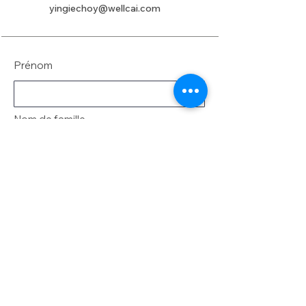
yingiechoy@wellcai.com
Prénom
Nom de famille
E-mail
Message