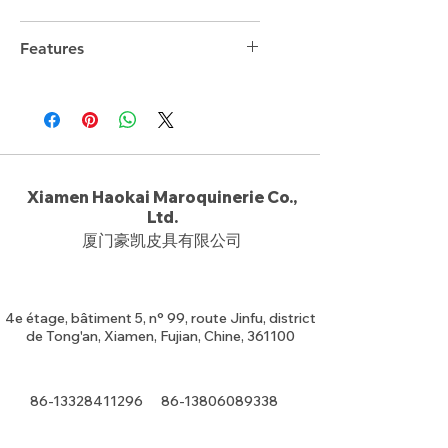
Features
Xiamen Haokai Maroquinerie Co.,
Ltd.
厦门豪凯皮具有限公司
4e étage, bâtiment 5, n° 99, route Jinfu, district
de Tong'an, Xiamen, Fujian, Chine, 361100
86-13328411296
86-13806089338