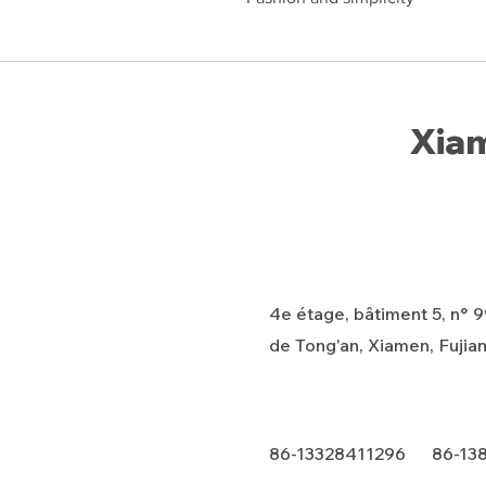
Xiam
4e étage, bâtiment 5, n° 99
de Tong'an, Xiamen, Fujian
86-13328411296 86-13