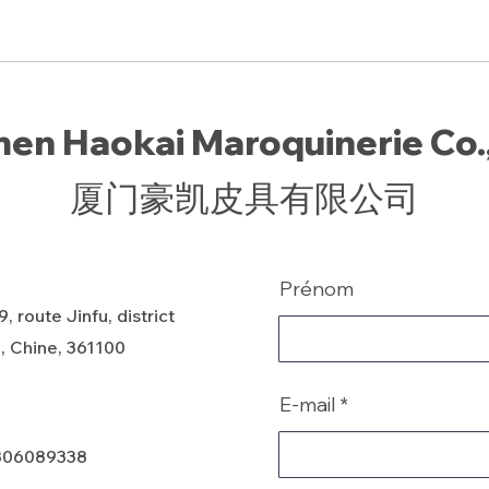
en Haokai Maroquinerie Co.,
厦门豪凯皮具有限公司
Prénom
, route Jinfu, district
, Chine, 361100
E-mail
806089338